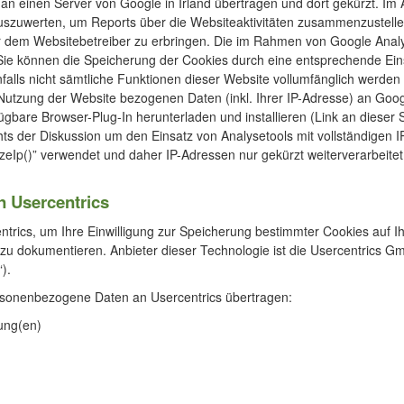
 an einen Server von Google in Irland übertragen und dort gekürzt. Im
uszuwerten, um Reports über die Websiteaktivitäten zusammenzustell
 dem Websitebetreiber zu erbringen. Die im Rahmen von Google Analyt
e können die Speicherung der Cookies durch eine entsprechende Einst
nfalls nicht sämtliche Funktionen dieser Website vollumfänglich werde
Nutzung der Website bezogenen Daten (inkl. Ihrer IP-Adresse) an Goog
bare Browser-Plug-In herunterladen und installieren (Link an dieser Ste
hts der Diskussion um den Einsatz von Analysetools mit vollständigen 
zeIp()” verwendet und daher IP-Adressen nur gekürzt weiterverarbeite
n Usercentrics
ntrics, um Ihre Einwilligung zur Speicherung bestimmter Cookies auf 
zu dokumentieren. Anbieter dieser Technologie ist die Usercentrics 
).
rsonenbezogene Daten an Usercentrics übertragen:
gung(en)