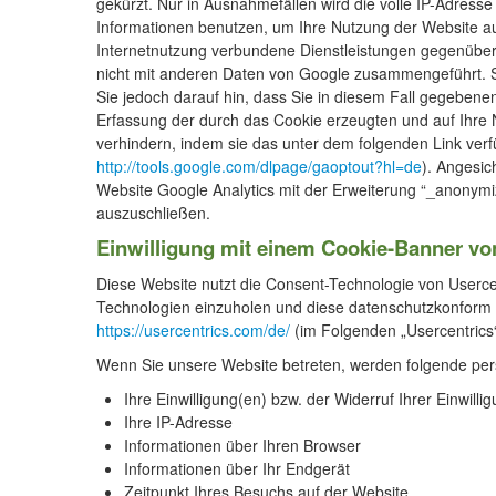
gekürzt. Nur in Ausnahmefällen wird die volle IP-Adresse
Informationen benutzen, um Ihre Nutzung der Website a
Internetnutzung verbundene Dienstleistungen gegenüber
nicht mit anderen Daten von Google zusammengeführt. Si
Sie jedoch darauf hin, dass Sie in diesem Fall gegebene
Erfassung der durch das Cookie erzeugten und auf Ihre 
verhindern, indem sie das unter dem folgenden Link verfüg
http://tools.google.com/dlpage/gaoptout?hl=de
). Angesic
Website Google Analytics mit der Erweiterung “_anonymi
auszuschließen.
Einwilligung mit einem Cookie-Banner vo
Diese Website nutzt die Consent-Technologie von Userce
Technologien einzuholen und diese datenschutzkonform 
https://usercentrics.com/de/
(im Folgenden „Usercentrics“
Wenn Sie unsere Website betreten, werden folgende pe
Ihre Einwilligung(en) bzw. der Widerruf Ihrer Einwilli
Ihre IP-Adresse
Informationen über Ihren Browser
Informationen über Ihr Endgerät
Zeitpunkt Ihres Besuchs auf der Website