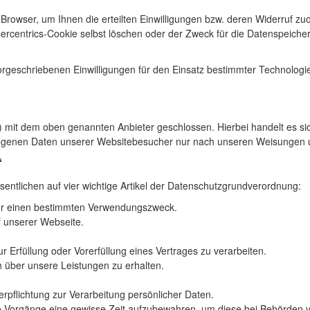
 Browser, um Ihnen die erteilten Einwilligungen bzw. deren Widerruf z
sercentrics-Cookie selbst löschen oder der Zweck für die Datenspeicher
vorgeschriebenen Einwilligungen für den Einsatz bestimmter Technologie
) mit dem oben genannten Anbieter geschlossen. Hierbei handelt es s
ezogenen Daten unserer Websitebesucher nur nach unseren Weisungen u
“
sentlichen auf vier wichtige Artikel der Datenschutzgrundverordnung:
n für einen bestimmten Verwendungszweck.
f unserer Webseite.
ur Erfüllung oder Vorerfüllung eines Vertrages zu verarbeiten.
n über unsere Leistungen zu erhalten.
 Verpflichtung zur Verarbeitung persönlicher Daten.
nte Vorgänge eine gewisse Zeit aufzubewahren, um diese bei Behörden 